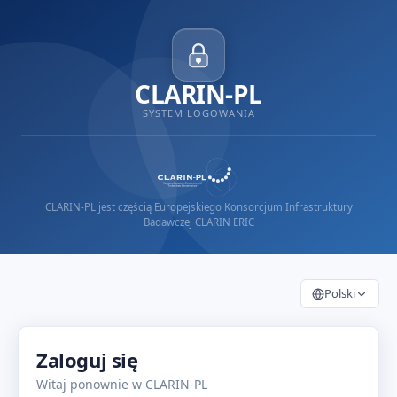
CLARIN-PL
SYSTEM LOGOWANIA
CLARIN-PL jest częścią Europejskiego Konsorcjum Infrastruktury
Badawczej CLARIN ERIC
Polski
Zaloguj się
Witaj ponownie w CLARIN-PL